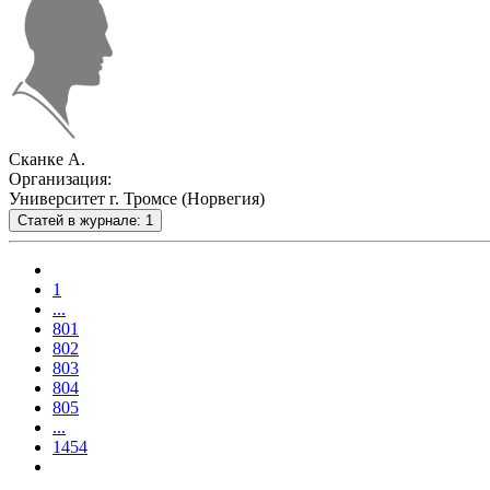
Сканке А.
Организация:
Университет г. Тромсе (Норвегия)
Статей в журнале: 1
1
...
801
802
803
804
805
...
1454