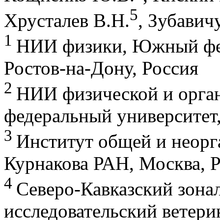
5
Хрусталев В.Н.
, Зубавич
1
НИИ физики, Южный фед
Ростов-на-Дону, Россия
Т.Е. Кокина, Е.С. Васильев, Л.А. Глинская, Ю
Комплексы серебра(I) c производными
нопинан-аннелированных 4-аза- и 4,5-диазафлуорена
2
НИИ физической и орг
Е.И. Войт, Н.А. Диденко
федеральный университет,
Строение и колебательные спектры фторидоцирконатов
калия и аммония
3
Институт общей и неорг
Курнакова РАН, Москва, 
4
Северо-Кавказский зона
А.А. Денисова, С.И. Каргов, П.Д. Перфильев,
Анализ атомных вкладов в энергию в кластерах воды:
от димера до декамера
исследовательский ветери