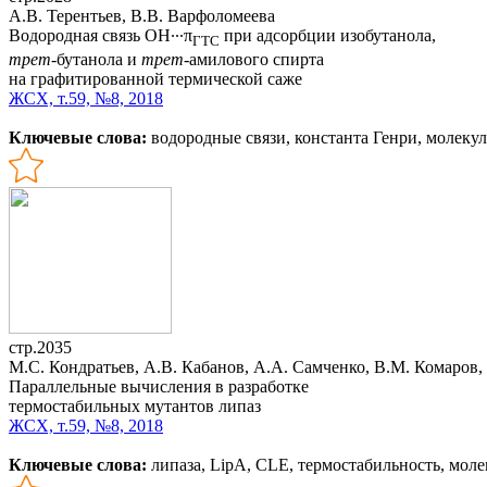
А.В. Терентьев, В.В. Варфоломеева
Водородная связь OH∙∙∙π
при адсорбции изобутанола,
ГТС
трет
-бутанола и
трет
-амилового спирта
на графитированной термической саже
ЖСХ, т.59, №8, 2018
Ключевые слова:
водородные связи, константа Генри, молеку
стр.2035
М.С. Кондратьев, А.В. Кабанов, А.А. Самченко, В.М. Комаров
Параллельные вычисления в разработке
термостабильных мутантов липаз
ЖСХ, т.59, №8, 2018
Ключевые слова:
липаза, LipA, CLE, термостабильность, мол