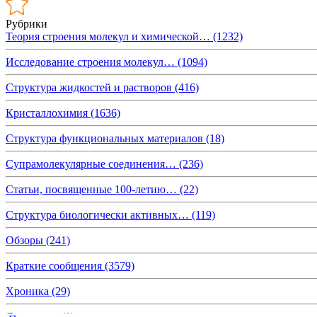
Рубрики
Теория строения молекул и химической…
(1232)
Исследование строения молекул…
(1094)
Структура жидкостей и растворов
(416)
Кристаллохимия
(1636)
Структура функциональных материалов
(18)
Супрамолекулярные соединения…
(236)
Статьи, посвященные 100-летию…
(22)
Структура биологически активных…
(119)
Обзоры
(241)
Краткие сообщения
(3579)
Хроника
(29)
Дискуссии
(1)