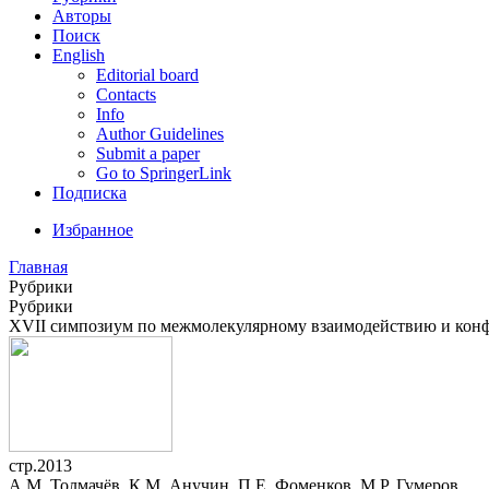
Авторы
Поиск
English
Editorial board
Contacts
Info
Author Guidelines
Submit a paper
Go to SpringerLink
Подписка
Избранное
Главная
Рубрики
Рубрики
XVII симпозиум по межмолекулярному взаимодействию и кон
стр.2013
А.М. Толмачёв, К.М. Анучин, П.Е. Фоменков, М.Р. Гумеров