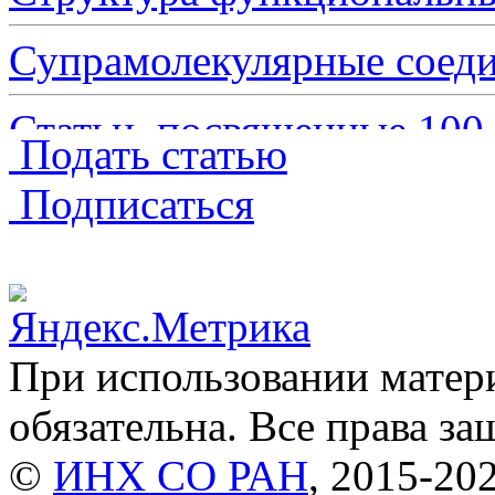
Супрамолекулярные сое
Статьи, посвященные 10
Подать статью
Структура биологически
Подписаться
Обзоры
(241)
Краткие сообщения
(3579
При использовании матери
Хроника
(29)
обязательна. Все права з
©
ИНХ СО РАН
, 2015-20
Дискуссии
(1)