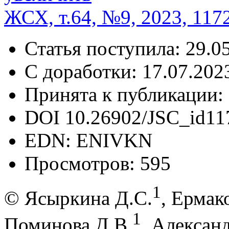
ЖСХ, т.64, №9, 2023, 117
Статья поступила:
29.05
С доработки:
17.07.2023
Принята к публикации:
DOI
10.26902/JSC_id11
EDN:
ENIVKN
Просмотров:
595
1
© Ясыркина Д.С.
, Ермак
1
Поминова Д.В.
, Алексан