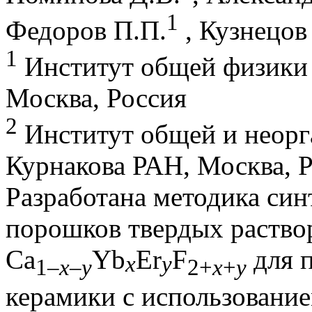
1
Федоров П.П.
, Кузнецов
1
Институт общей физики 
Москва, Россия
2
Институт общей и неорг
Курнакова РАН, Москва, 
Разработана методика си
порошков твердых раство
Ca
Yb
Er
F
для 
x
y
1–
x
–
y
2+
x
+
y
керамики с использовани