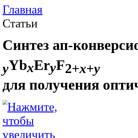
Главная
Статьи
Синтез ап-конверс
Yb
Er
F
x
y
y
2+
x
+
y
для получения опти