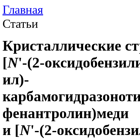
Главная
Статьи
Кристаллические ст
[
N
'-(2-оксидобензил
ил)-
карбамогидразонотио
фенантролин)меди
и [
N
'-(2-оксидобенз