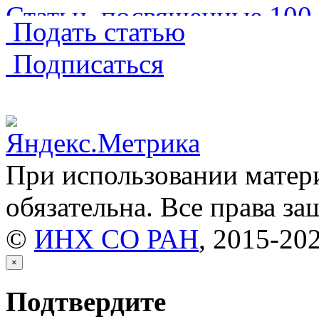
Статьи, посвященные 10
Подать статью
Структура биологически
Подписаться
Обзоры
(241)
Краткие сообщения
(3579
При использовании матери
Хроника
(29)
обязательна. Все права з
©
ИНХ СО РАН
, 2015-20
Дискуссии
(1)
×
Письма в редакцию
(3)
Подтвердите