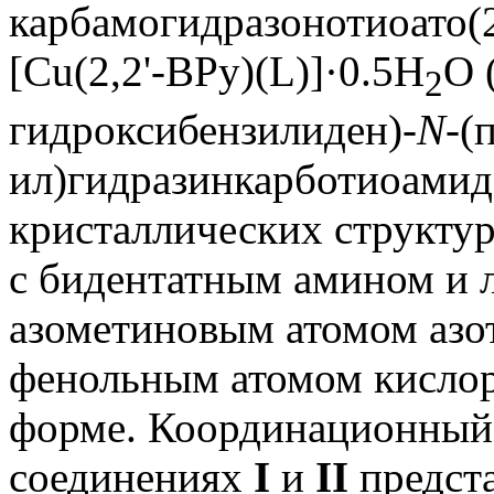
карбамогидразонотиоато(2
[Cu(2,2'-BPy)(L)]·0.5H
O 
2
гидроксибензилиден)-
N
-(
ил)гидразинкарботиоамид.
кристаллических структу
с бидентатным амином и 
азометиновым атомом азо
фенольным атомом кислор
форме. Координационный 
соединениях
I
и
II
предст