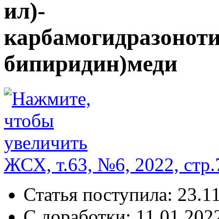
ил)-
карбамогидразонотио
бипиридин)меди
ЖСХ, т.63, №6, 2022, стр.
Статья поступила:
23.11
С доработки:
11.01.2022