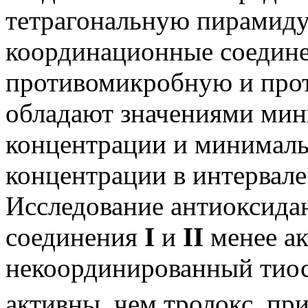
тетрагональную пирамиду
координационные соедин
противомикробную и прот
обладают значениями ми
концентрации и минимал
концентрации в интервале
Исследование антиоксидан
соединения
I
и
II
менее ак
некоординированный тио
активны, чем тролокс, п