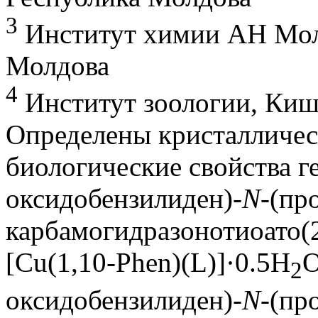
3
Институт химии АН Мол
Молдова
4
Институт зоологии, Киш
Определены кристалличес
биологические свойства г
оксидобензилиден)-
N
-(пр
карбамогидразонотиоато(2
[Cu(1,10-Phen)(L)]·0.5H
O
2
оксидобензилиден)-
N
-(пр