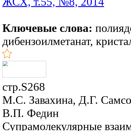
ЖСХ, т.55, №8, 2014
Ключевые слова:
полияд
дибензоилметанат, криста
стр.S268
М.С. Завахина, Д.Г. Самс
В.П. Федин
Супрамолекулярные взаим