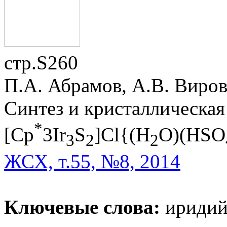
стр.S260
П.А. Абрамов, А.В. Виров
Синтез и кристаллическая
*
[Cp
3Ir
S
]Cl{(H
O)(HSO
3
2
2
ЖСХ, т.55, №8, 2014
Ключевые слова:
иридий