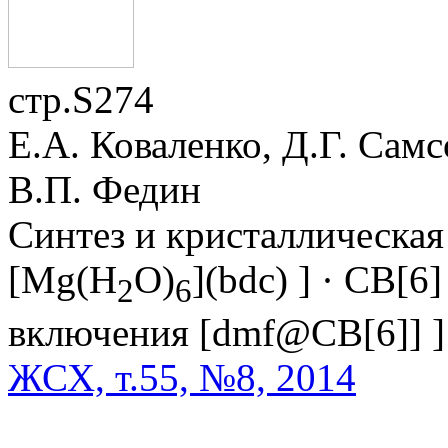
стр.S274
Е.А. Коваленко, Д.Г. Сам
В.П. Федин
Синтез и кристаллическая
[Mg(H
O)
](bdc) ] · CB[6]
2
6
включения [dmf@CB[6]] 
ЖСХ, т.55, №8, 2014