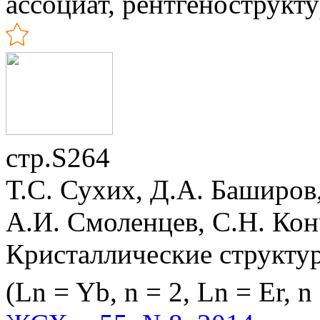
ассоциат, рентгенострукт
стр.S264
Т.С. Сухих, Д.А. Баширов,
А.И. Смоленцев, С.Н. Ко
Кристаллические структу
(Ln = Yb, n = 2, Ln = Er, n