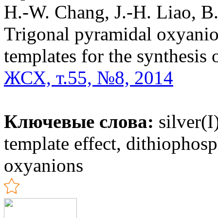
H.-W. Chang, J.-H. Liao, B.
Trigonal pyramidal oxyanion
templates for the synthesis o
ЖСХ, т.55, №8, 2014
Ключевые слова:
silver(I
template effect, dithiophosp
oxyanions