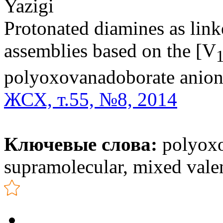
Yazigi
Protonated diamines as link
assemblies based on the [V
polyoxovanadoborate anio
ЖСХ, т.55, №8, 2014
Ключевые слова:
polyoxo
supramolecular, mixed val