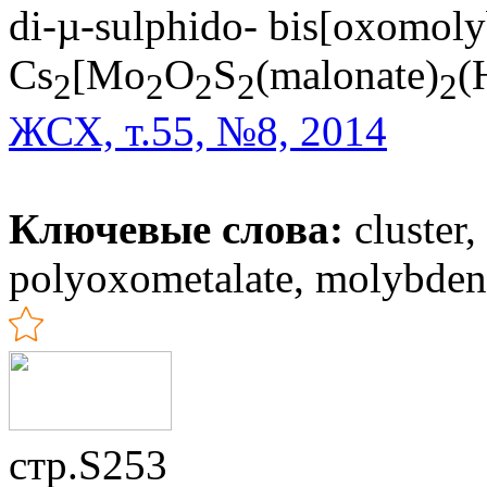
di-µ-sulphido- bis[oxomoly
Cs
[Mo
O
S
(malonate)
(
2
2
2
2
2
ЖСХ, т.55, №8, 2014
Ключевые слова:
cluster,
polyoxometalate, molybden
стр.S253