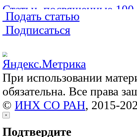
Статьи, посвященные 10
Подать статью
Структура биологически
Подписаться
Обзоры
(241)
Краткие сообщения
(3579
При использовании матери
Хроника
(29)
обязательна. Все права з
©
ИНХ СО РАН
, 2015-20
Дискуссии
(1)
×
Письма в редакцию
(3)
Подтвердите