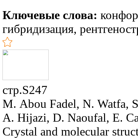
Ключевые слова:
конфор
гибридизация, рентгенос
стр.S247
M. Abou Fadel, N. Watfa, S
A. Hijazi, D. Naoufal, E. C
Crystal and molecular struc