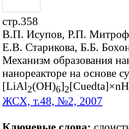
стр.358
В.П. Исупов, Р.П. Митроф
Е.В. Старикова, Б.Б. Бох
Механизм образования на
нанореакторе на основе 
[LiAl
(OH)
]
[Cuedta]×nH
2
6
2
ЖСХ, т.48, №2, 2007
Ключевые слова:
слоист