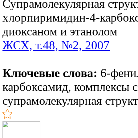
Супрамолекулярная струк
хлорпиримидин-4-карбокс
диоксаном и этанолом
ЖСХ, т.48, №2, 2007
Ключевые слова:
6-фени
карбоксамид, комплексы с
супрамолекулярная струк