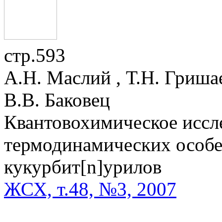
стр.593
А.Н. Маслий , Т.Н. Гриша
В.В. Баковец
Квантовохимическое иссл
термодинамических особ
кукурбит[n]урилов
ЖСХ, т.48, №3, 2007