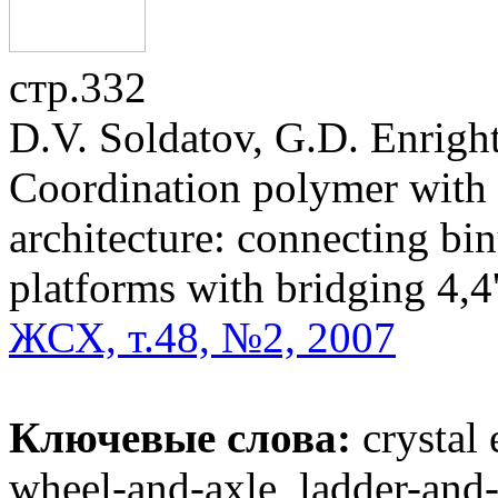
стр.332
D.V. Soldatov, G.D. Enright
Coordination polymer with 
architecture: connecting bin
platforms with bridging 4,4
ЖСХ, т.48, №2, 2007
Ключевые слова:
crystal 
wheel-and-axle, ladder-and-