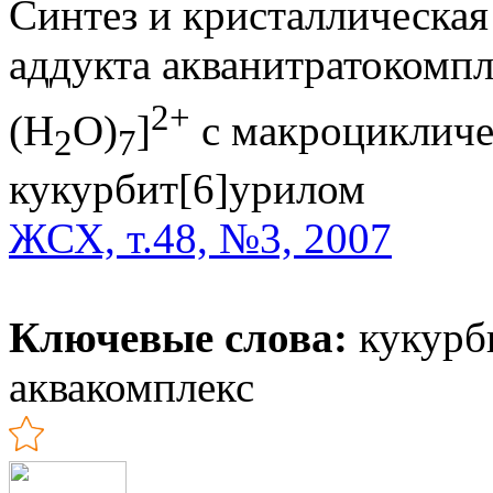
Синтез и кристаллическая
аддукта акванитратокомп
2+
(H
O)
]
с макроцикличе
2
7
кукурбит[6]урилом
ЖСХ, т.48, №3, 2007
Ключевые слова:
кукурби
аквакомплекс