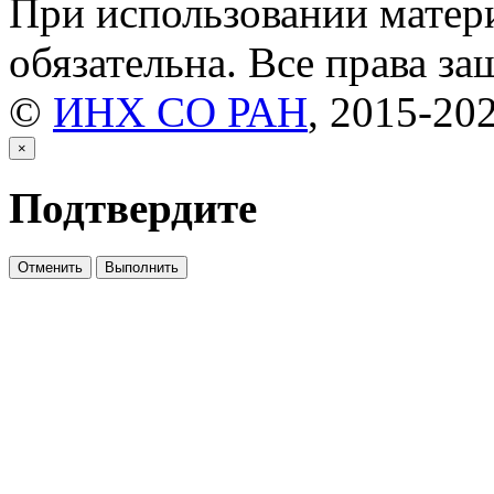
При использовании матери
Хроника
(29)
обязательна. Все права з
©
ИНХ СО РАН
, 2015-20
Дискуссии
(1)
×
Письма в редакцию
(3)
Подтвердите
- Без рубрики -
(2914)
Отменить
Выполнить
КОНФЕРЕНЦИИ, СИМП
Материалы 3-й Всеросс
Материалы Третьей рос