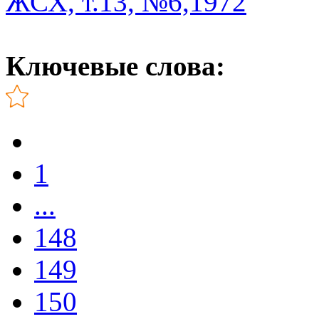
ЖСХ, т.13, №6,1972
Ключевые слова:
1
...
148
149
150