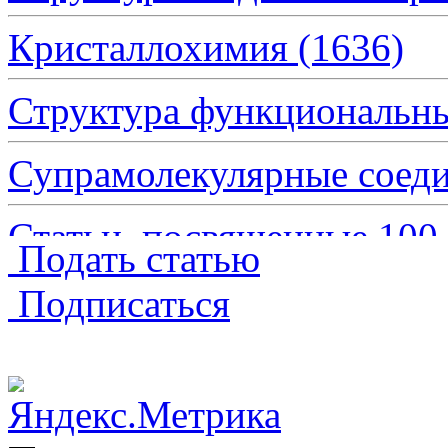
Кристаллохимия
(1636)
Структура функциональн
Супрамолекулярные сое
Статьи, посвященные 10
Подать статью
Структура биологически
Подписаться
Обзоры
(241)
Краткие сообщения
(3579