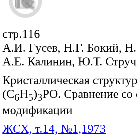
стр.116
А.И. Гусев, Н.Г. Бокий, Н
А.Е. Калинин, Ю.Т. Струч
Кристаллическая структу
(C
H
)
PO. Сравнение со
6
5
3
модификации
ЖСХ, т.14, №1,1973