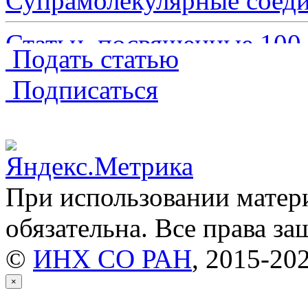
Супрамолекулярные сое
Статьи, посвященные 10
Подать статью
Структура биологически
Подписаться
Обзоры
(241)
Краткие сообщения
(3579
При использовании матери
Хроника
(29)
обязательна. Все права з
©
ИНХ СО РАН
, 2015-20
Дискуссии
(1)
×
Письма в редакцию
(3)