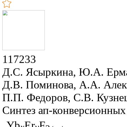
117233
Д.С. Ясыркина, Ю.А. Ерма
Д.В. Поминова, A.A. Алек
П.П. Федоров, С.В. Кузне
Синтез ап-конверсионных
Yb
Er
F
x
y