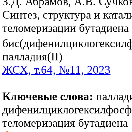
З.Д. Абрамов, А.В. Сучко
Синтез, структура и катал
теломеризации бутадиена
бис(дифенилциклогексил
палладия(II)
ЖСХ, т.64, №11, 2023
Ключевые слова:
паллади
дифенилциклогексилфосф
теломеризация бутадиена