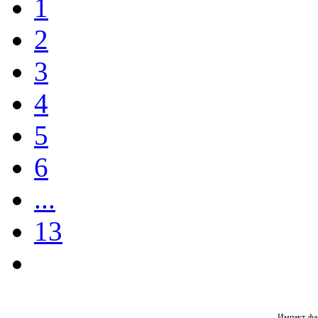
1
2
3
4
5
6
...
13
Импакт-фа