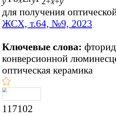
y
2+
x
+
y
для получения оптическо
ЖСХ, т.64, №9, 2023
Ключевые слова:
фторид 
конверсионной люминесц
оптическая керамика
117102