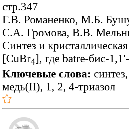
стр.347
Г.В. Романенко, М.Б. Буш
С.А. Громова, В.В. Мельн
Синтез и кристаллическая 
[CuBr
], где batre-бис-1,
4
Ключевые слова:
синтез,
медь(II), 1, 2, 4-триазол