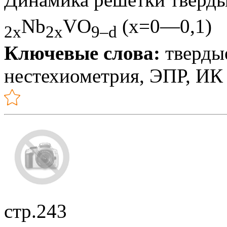
Nb
VO
(x=0—0,1)
2x
2x
9–d
Ключевые слова:
твердые
нестехиометрия, ЭПР, ИК
стр.243