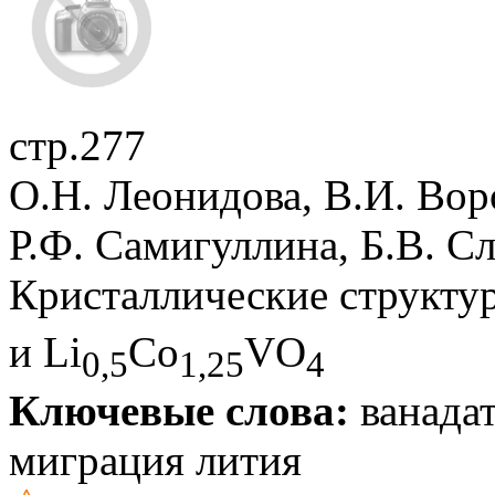
стр.277
О.Н. Леонидова, В.И. Вор
Р.Ф. Самигуллина, Б.В. С
Кристаллические структу
и Li
Co
VO
0,5
1,25
4
Ключевые слова:
ванадат
миграция лития