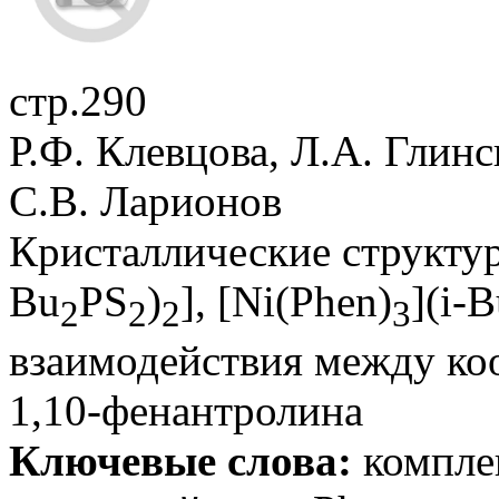
стр.290
Р.Ф. Клевцова, Л.А. Глинс
С.В. Ларионов
Кристаллические структур
Bu
PS
)
], [Ni(Phen)
](i-
2
2
2
3
взаимодействия между к
1,10-фенантролина
Ключевые слова:
комплек