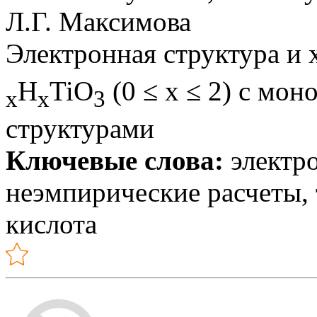
Л.Г. Максимова
Электронная структура и х
H
TiO
(0 ≤ x ≤ 2) с мо
x
x
3
структурами
Ключевые слова:
электро
неэмпирические расчеты, 
кислота