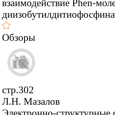
взаимодействие Phen-моле
диизобутилдитиофосфин
Обзоры
стр.302
Л.Н. Мазалов
Электронно-структурные ф