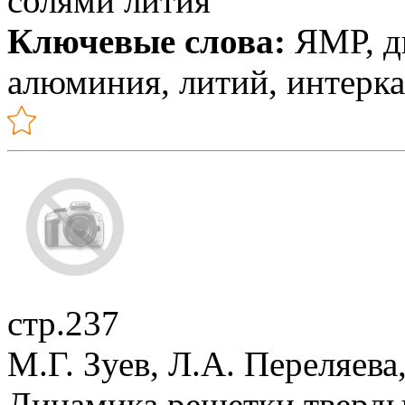
солями лития
Ключевые слова:
ЯМР, д
алюминия, литий, интерк
стр.237
М.Г. Зуев, Л.А. Переляева
Динамика решетки тверды