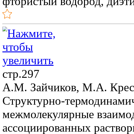
фтористый водород, диэт
стр.297
А.М. Зайчиков, М.А. Кре
Структурно-термодинамич
межмолекулярные взаимод
ассоциированных раствор