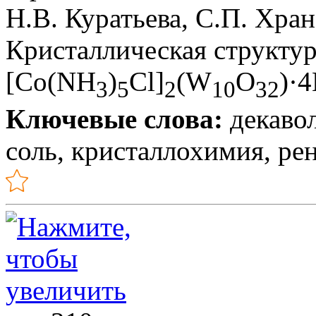
Н.В. Куратьева, С.П. Хра
Кристаллическая структу
[Co(NH
)
Cl]
(W
О
)·
3
5
2
10
32
Ключевые слова:
декавол
соль, кристаллохимия, ре