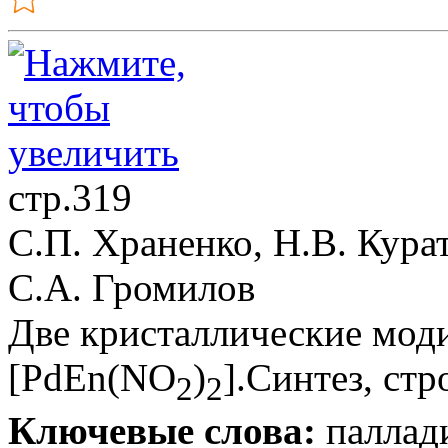
стр.319
С.П. Храненко, Н.В. Кура
С.А. Громилов
Две кристаллические мод
[PdEn(NO
)
].Синтез, ст
2
2
Ключевые слова:
паллади