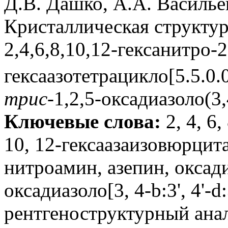
Д.В. Дашко, А.А. Василье
Кристаллическая структур
2,4,6,8,10,12-гексанитро-2
гексаазотетрацикло[5.5.0.
трис
-1,2,5-оксадиазоло(3,
Ключевые слова:
2, 4, 6,
10, 12-гексаазаизовюрцит
нитроамин, азепин, оксади
оксадиазоло[3, 4-b:3', 4'-d:
рентгеноструктурный анал