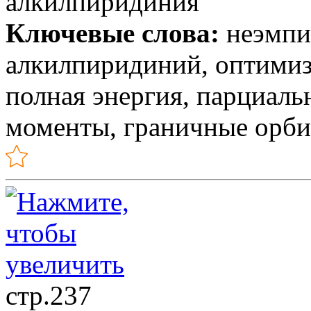
алкилпиридиния
Ключевые слова:
неэмпир
алкилпиридиний, оптимиз
полная энергия, парциаль
моменты, граничные орби
стр.237