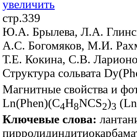
стр.339
Ю.А. Брылева, Л.А. Глинс
А.С. Богомяков, М.И. Рах
Т.Е. Кокина, С.В. Ларион
Структура сольвата Dy(Ph
Магнитные свойства и фо
Ln(Phen)(C
H
NCS
)
(Ln
4
8
2
3
Ключевые слова:
лантан
пирролидиндитиокарбамат