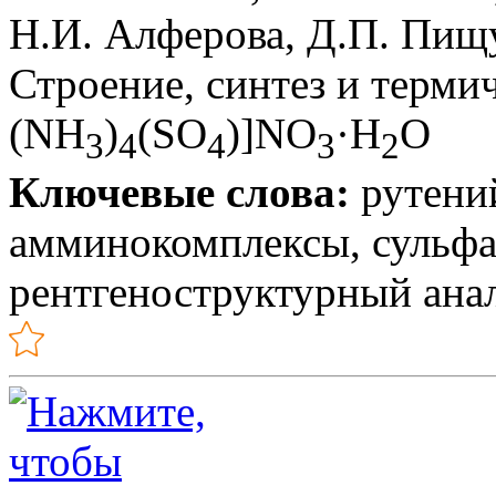
Н.И. Алферова, Д.П. Пищ
Строение, синтез и терми
(NH
)
(SO
)]NO
·H
O
3
4
4
3
2
Ключевые слова:
рутений
амминокомплексы, сульфа
рентгеноструктурный анал