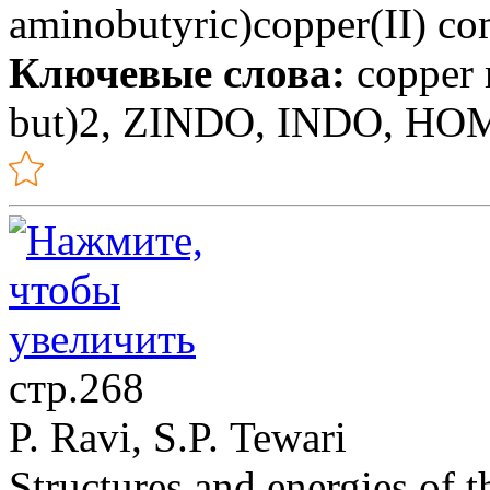
aminobutyric)copper(II) c
Ключевые слова:
copper m
but)2, ZINDO, INDO, 
стр.268
P. Ravi, S.P. Tewari
Structures and energies of t