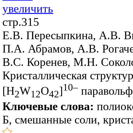
стр.315
Е.В. Пересыпкина, А.В. В
П.А. Абрамов, А.В. Рогаче
В.С. Коренев, М.Н. Сокол
Кристаллическая структур
10–
[H
W
O
]
паравольф
2
12
42
Ключевые слова:
полиокс
Б, смешанные соли, крист