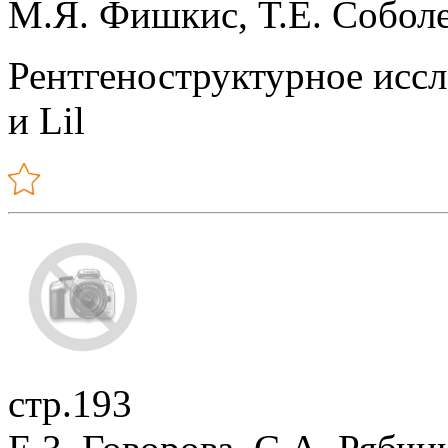
М.Я. Фишкис, Т.Е. Собол
Рентгеноструктурное иссл
и Lil
стр.193