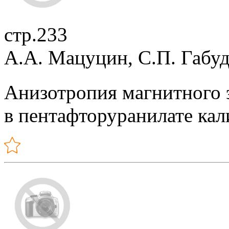
стр.233
А.А. Мацуцин, С.П. Габуд
Анизотропия магнитного 
в пентафторуранилате кал