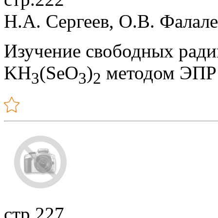
Н.А. Сергеев, О.В. Фалале
Изучение свободных ради
KН
(SeO
)
методом ЭПР
3
3
2
стр.227