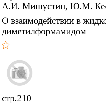
А.И. Мишустин, Ю.М. Ке
О взаимодействии в жидк
диметилформамидом
стр.210