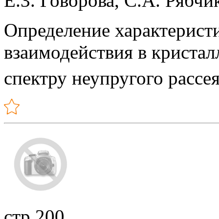
Е.3. Говорова, С.А. Рябч
Определение характерист
взаимодействия в кристал
спектру неупругого рассе
стр.200