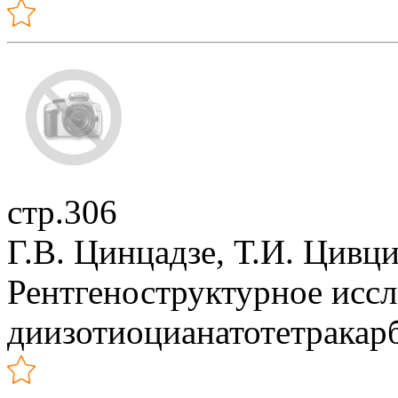
стр.306
Г.В. Цинцадзе, Т.И. Цивци
Рентгеноструктурное исс
диизотиоцианатотетракарб