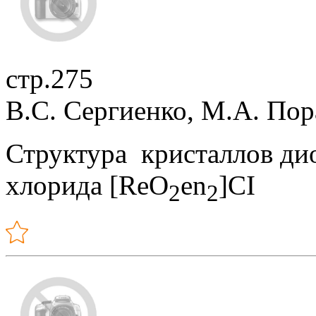
стр.275
В.С. Сергиенко, М.А. По
Структура кристаллов д
хлорида [ReO
en
]CI
2
2