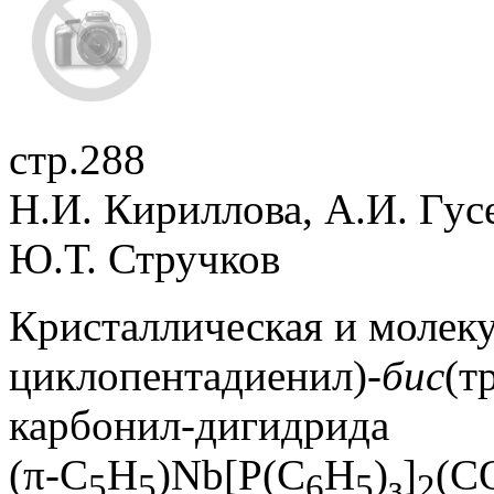
стр.288
Н.И. Кириллова, А.И. Гус
Ю.Т. Стручков
Кристаллическая и молеку
циклопентадиенил)-
бис
(т
карбонил-дигидридa
(π-С
H
)Nb[P(C
H
)
]
(C
5
5
6
5
з
2