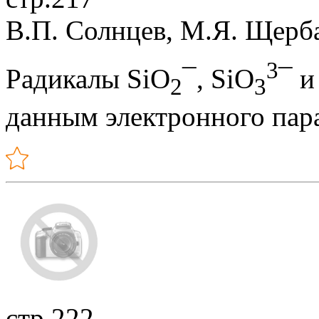
В.П. Солнцев, М.Я. Щерба
3
Радикалы SiO
¯, SiO
¯ и
2
3
данным электронного пар
стр.222