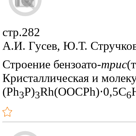
стр.282
А.И. Гусев, Ю.Т. Стручко
Строение бензоато-
т
ри
с
(
Кристаллическая и молеку
(Ph
P)
Rh(OOCPh)⋅0,5C
3
3
6