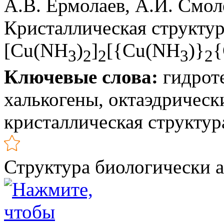
А.В. Ермолаев, А.И. Смо
Кристаллическая структу
[Cu(NH
)
]
[{Cu(NH
)}
3
2
2
3
2
Ключевые слова:
гидроте
халькогены, октаэдрическ
кристаллическая структур
Структура биологически 