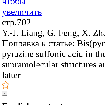
стр.702
Y.-J. Liang, G. Feng, X. Zha
Поправка к статье: Bis(pyri
pyrazine sulfonic acid in th
supramolecular structures an
latter
×