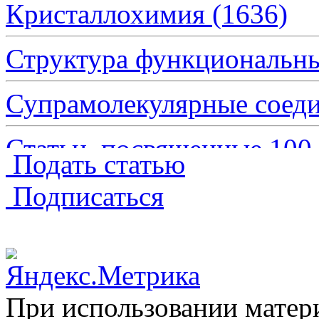
Кристаллохимия
(1636)
Структура функциональн
Супрамолекулярные сое
Статьи, посвященные 10
Подать статью
Структура биологически
Подписаться
Обзоры
(241)
Краткие сообщения
(3579
При использовании матери