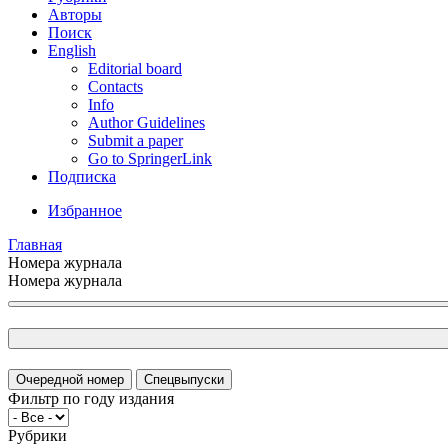
Авторы
Поиск
English
Editorial board
Contacts
Info
Author Guidelines
Submit a paper
Go to SpringerLink
Подписка
Избранное
Главная
Номера журнала
Номера журнала
Очередной номер
Спецвыпуски
Фильтр по году издания
Рубрики