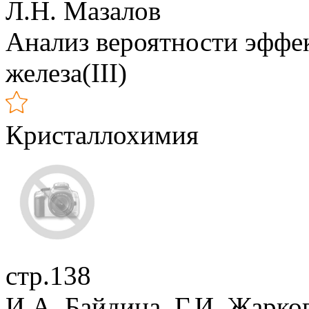
Л.Н. Мазалов
Анализ вероятности эффек
железа(III)
Кристаллохимия
стр.138
И.А. Байдина, Г.И. Жарко