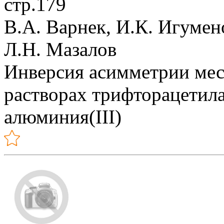
стр.179
В.А. Варнек, И.К. Игумен
Л.Н. Мазалов
Инверсия асимметрии мес
растворах трифторацетилац
алюминия(III)