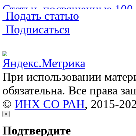
Статьи, посвященные 10
Подать статью
Структура биологически
Подписаться
Обзоры
(241)
Краткие сообщения
(3579
При использовании матери
Хроника
(29)
обязательна. Все права з
©
ИНХ СО РАН
, 2015-20
Дискуссии
(1)
×
Письма в редакцию
(3)
Подтвердите