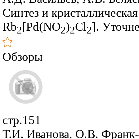
Синтез и кристаллическая
Rb
[Pd(NO
)
Cl
]. Уточн
2
2
2
2
Обзоры
стр.151
Т.И. Иванова, О.В. Франк